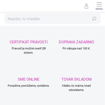
Prejsť
na
obsah
Hľadať
CERTIFIKÁT PRAVOSTI
DOPRAVA ZADARMO
Pravosť je možné overiť QR
Pri nákupe nad 100 €.
kódom.
SME ONLINE
TOVAR SKLADOM
Poradíme, pomôžeme, vyriešime.
Všetko čo máme, hneď
odosielame.