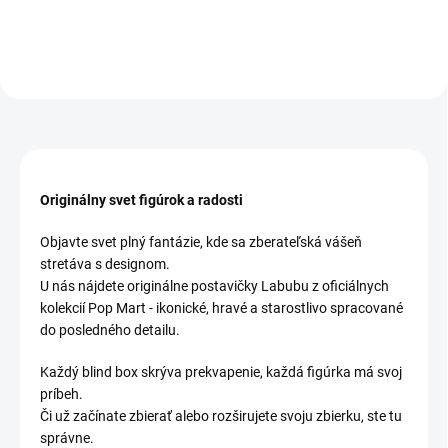
Originálny svet figúrok a radosti
Objavte svet plný fantázie, kde sa zberateľská vášeň
stretáva s designom.
U nás nájdete originálne postavičky Labubu z oficiálnych
kolekcií Pop Mart - ikonické, hravé a starostlivo spracované
do posledného detailu.
Každý blind box skrýva prekvapenie, každá figúrka má svoj
príbeh.
Či už začínate zbierať alebo rozširujete svoju zbierku, ste tu
správne.