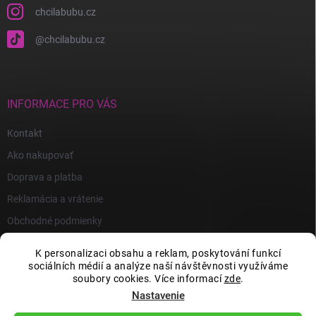
chcilabubu.cz
@chcilabubu.cz
INFORMACE PRO VÁS
Kontakt
Ako nakupovať
Doprava a platba
Reklamácia a vrátenie
Obchodné podmienky
Podmienky ochrany osobných údajov
K personalizaci obsahu a reklam, poskytování funkcí
sociálních médií a analýze naší návštěvnosti využíváme
soubory cookies. Více informací
zde
.
Nastavenie