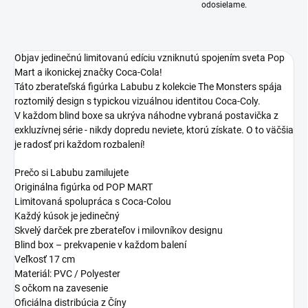
odosielame.
Objav jedinečnú limitovanú edíciu vzniknutú spojením sveta Pop
Mart a ikonickej značky Coca-Cola!
Táto zberateľská figúrka Labubu z kolekcie The Monsters spája
roztomilý design s typickou vizuálnou identitou Coca-Coly.
V každom blind boxe sa ukrýva náhodne vybraná postavička z
exkluzívnej série - nikdy dopredu neviete, ktorú získate. O to väčšia
je radosť pri každom rozbalení!
Prečo si Labubu zamilujete
Originálna figúrka od POP MART
Limitovaná spolupráca s Coca-Colou
Každý kúsok je jedinečný
Skvelý darček pre zberateľov i milovníkov designu
Blind box – prekvapenie v každom balení
Veľkosť 17 cm
Materiál: PVC / Polyester
S očkom na zavesenie
Oficiálna distribúcia z Číny