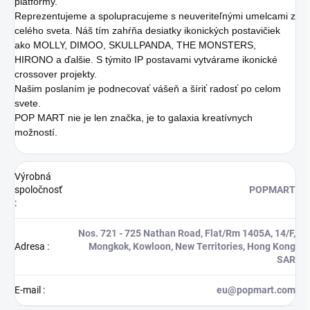
platformy.
Reprezentujeme a spolupracujeme s neuveriteľnými umelcami z
celého sveta. Náš tím zahŕňa desiatky ikonických postavičiek
ako MOLLY, DIMOO, SKULLPANDA, THE MONSTERS,
HIRONO a ďalšie. S týmito IP postavami vytvárame ikonické
crossover projekty.
Našim poslaním je podnecovať vášeň a šíriť radosť po celom
svete.
POP MART nie je len značka, je to galaxia kreatívnych
možností.
Výrobná
spoločnosť
POPMART
:
Nos. 721 - 725 Nathan Road, Flat/Rm 1405A, 14/F,
Adresa
:
Mongkok, Kowloon, New Territories, Hong Kong
SAR
E-mail
:
eu@popmart.com