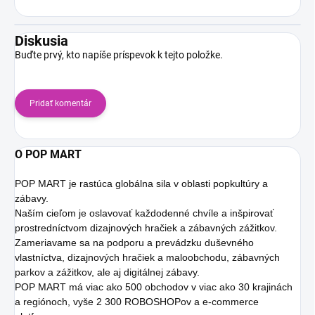
Diskusia
Buďte prvý, kto napíše príspevok k tejto položke.
Pridať komentár
O POP MART
POP MART je rastúca globálna sila v oblasti popkultúry a
zábavy.
Naším cieľom je oslavovať každodenné chvíle a inšpirovať
prostredníctvom dizajnových hračiek a zábavných zážitkov.
Zameriavame sa na podporu a prevádzku duševného
vlastníctva, dizajnových hračiek a maloobchodu, zábavných
parkov a zážitkov, ale aj digitálnej zábavy.
POP MART má viac ako 500 obchodov v viac ako 30 krajinách
a regiónoch, vyše 2 300 ROBOSHOPov a e-commerce