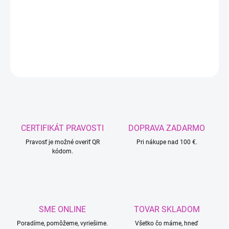
−
+
Pridať do košíka
DETAILNÉ INFORMÁCIE
OPÝTAŤ SA
CERTIFIKÁT PRAVOSTI
DOPRAVA ZADARMO
Pravosť je možné overiť QR
Pri nákupe nad 100 €.
kódom.
SME ONLINE
TOVAR SKLADOM
Poradíme, pomôžeme, vyriešime.
Všetko čo máme, hneď