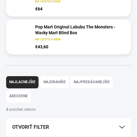
NA CESTĚ K NÁM
€64
Pop Mart Original Labubu The Monsters -
Wacky Mart Blind Box
NA CESTĚ K NÁM
€43,60
R
a
NAJLACNEJŠIE
NAJDRAHŠIE
NAJPREDÁVANEJŠIE
d
e
ABECEDNE
n
i
3
položiek celkom
e
p
OTVORIŤ FILTER
r
o