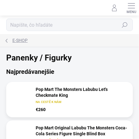
Prejsť
na
obsah
Hľadať
E-SHOP
Panenky / Figurky
Najpredávanejšie
Pop Mart The Monsters Labubu Let's
Checkmate King
NA CESTĚ K NÁM
€260
Pop Mart Original Labubu The Monsters Coca-
Cola Series Figure Single Blind Box