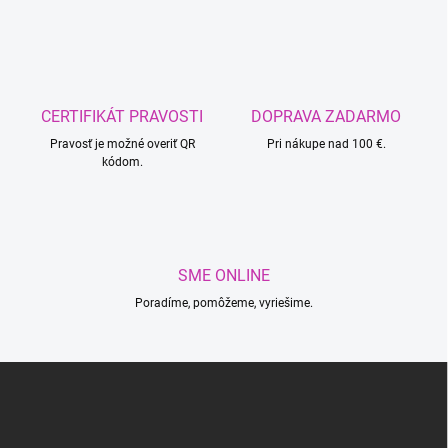
v
l
á
d
a
c
CERTIFIKÁT PRAVOSTI
DOPRAVA ZADARMO
i
Pravosť je možné overiť QR
e
Pri nákupe nad 100 €.
kódom.
p
r
v
k
y
v
SME ONLINE
ý
p
Poradíme, pomôžeme, vyriešime.
i
s
u
Z
á
p
ä