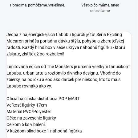
Poradíme, pomôžeme, vyriešime.
Všetko čo máme, hneď
odosielame.
Jedna z najenergickejších Labubu figúrok je tu! Séria Exciting
Macaron prináša poriadnu dávku štýlu, pohybu a zberateľskej
radosti. Každý blind box v sebe ukrýva náhodnú figúrku - ktorú
získate, zistíte až po rozbalení!
Limitovaná edícia od The Monsters je určená všetkým fanúšikom
Labubu, urban artu a roztomilo divného designu. Vhodné do
zbierky, na poličku alebo ako darček pre niekoho, kto to má s
Labubo rovnako ako vy.
Oficiálna čínska distribúcia POP MART
Veľkosť figúrky 17cm
Materiál PVC/Polyester
Očko na zavesenie figúrky
Celkom 6 ks v balení.
V každom blind boxe 1 náhodná figúrka