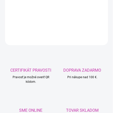
−
+
Pridať do košíka
DETAILNÉ INFORMÁCIE
OPÝTAŤ SA
CERTIFIKÁT PRAVOSTI
DOPRAVA ZADARMO
Pravosť je možné overiť QR
Pri nákupe nad 100 €.
kódom.
SME ONLINE
TOVAR SKLADOM