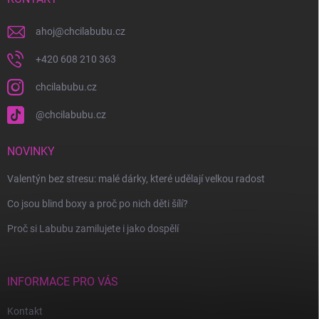
ahoj
@
chcilabubu.cz
+420 608 210 363
chcilabubu.cz
@chcilabubu.cz
NOVINKY
Valentýn bez stresu: malé dárky, které udělají velkou radost
Co jsou blind boxy a proč po nich děti šílí?
Proč si Labubu zamilujete i jako dospělí
INFORMACE PRO VÁS
Kontakt