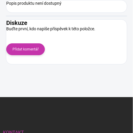
Popis produktu není dostupný
Diskuze
Buďte první, kdo napíše příspěvek k této položce.
Přidat komentář
Z
á
p
a
t
í
KONTAKT