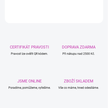
−
+
Přidat do košíku
ZEPTAT SE
CERTIFIKÁT PRAVOSTI
DOPRAVA ZDARMA
Pravost lze ověřit QR kódem.
Při nákupu nad 2500 Kč.
JSME ONLINE
ZBOŽÍ SKLADEM
Poradíme, pomůžeme, vyřešíme.
Vše co máme, hned odesíláme.