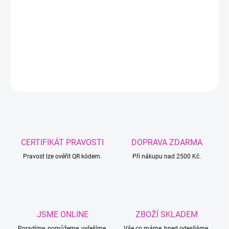
−
+
Přidat do košíku
DETAILNÍ INFORMACE
ZEPTAT SE
CERTIFIKÁT PRAVOSTI
DOPRAVA ZDARMA
Pravost lze ověřit QR kódem.
Při nákupu nad 2500 Kč.
JSME ONLINE
ZBOŽÍ SKLADEM
Poradíme, pomůžeme, vyřešíme.
Vše co máme, hned odesíláme.