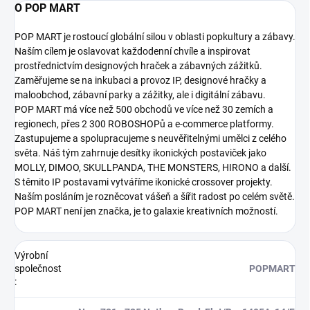
O POP MART
POP MART je rostoucí globální silou v oblasti popkultury a zábavy.
Naším cílem je oslavovat každodenní chvíle a inspirovat
prostřednictvím designových hraček a zábavných zážitků.
Zaměřujeme se na inkubaci a provoz IP, designové hračky a
maloobchod, zábavní parky a zážitky, ale i digitální zábavu.
POP MART má více než 500 obchodů ve více než 30 zemích a
regionech, přes 2 300 ROBOSHOPů a e-commerce platformy.
Zastupujeme a spolupracujeme s neuvěřitelnými umělci z celého
světa. Náš tým zahrnuje desítky ikonických postaviček jako
MOLLY, DIMOO, SKULLPANDA, THE MONSTERS, HIRONO a další.
S těmito IP postavami vytváříme ikonické crossover projekty.
Naším posláním je rozněcovat vášeň a šířit radost po celém světě.
POP MART není jen značka, je to galaxie kreativních možností.
Výrobní
společnost
POPMART
: