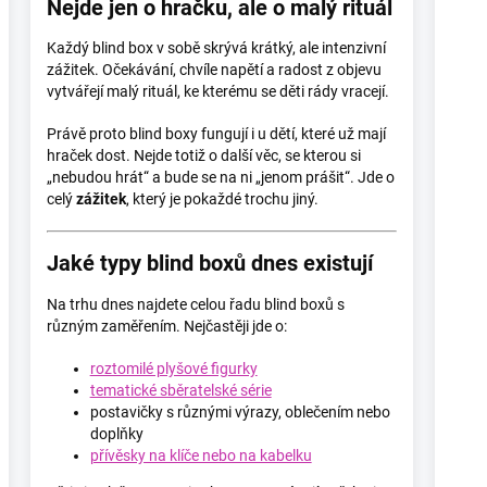
Nejde jen o hračku, ale o malý rituál
Každý blind box v sobě skrývá krátký, ale intenzivní
zážitek. Očekávání, chvíle napětí a radost z objevu
vytvářejí malý rituál, ke kterému se děti rády vracejí.
Právě proto blind boxy fungují i u dětí, které už mají
hraček dost. Nejde totiž o další věc, se kterou si
„nebudou hrát“ a bude se na ni „jenom prášit“. Jde o
celý
zážitek
, který je pokaždé trochu jiný.
Jaké typy blind boxů dnes existují
Na trhu dnes najdete celou řadu blind boxů s
různým zaměřením. Nejčastěji jde o:
roztomilé plyšové figurky
tematické sběratelské série
postavičky s různými výrazy, oblečením nebo
doplňky
přívěsky na klíče nebo na kabelku