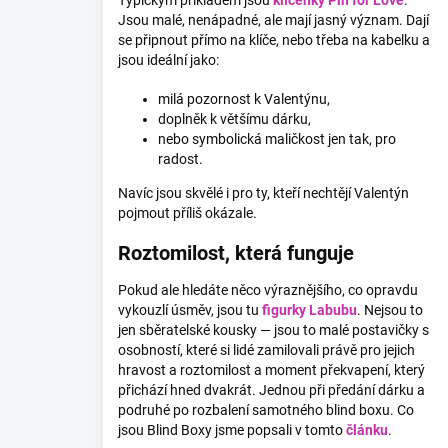
Jsou malé, nenápadné, ale mají jasný význam. Dají
se připnout přímo na klíče, nebo třeba na kabelku a
jsou ideální jako:
milá pozornost k Valentýnu,
doplněk k většímu dárku,
nebo symbolická maličkost jen tak, pro
radost.
Navíc jsou skvělé i pro ty, kteří nechtějí Valentýn
pojmout příliš okázale.
Roztomilost, která funguje
Pokud ale hledáte něco výraznějšího, co opravdu
vykouzlí úsměv, jsou tu
figurky Labubu
. Nejsou to
jen sběratelské kousky — jsou to malé postavičky s
osobností, které si lidé zamilovali právě pro jejich
hravost a roztomilost a moment překvapení, který
přichází hned dvakrát. Jednou při předání dárku a
podruhé po rozbalení samotného blind boxu. Co
jsou Blind Boxy jsme popsali v tomto
článku
.