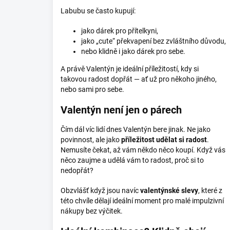
Labubu se často kupují:
jako dárek pro přítelkyni,
jako „cute“ překvapení bez zvláštního důvodu,
nebo klidně i jako dárek pro sebe.
A právě Valentýn je ideální příležitostí, kdy si
takovou radost dopřát — ať už pro někoho jiného,
nebo sami pro sebe.
Valentýn není jen o párech
Čím dál víc lidí dnes Valentýn bere jinak. Ne jako
povinnost, ale jako
příležitost udělat si radost
.
Nemusíte čekat, až vám někdo něco koupí. Když vás
něco zaujme a udělá vám to radost, proč si to
nedopřát?
Obzvlášť když jsou navíc
valentýnské slevy
, které z
této chvíle dělají ideální moment pro malé impulzivní
nákupy bez výčitek.