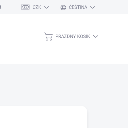
CZK
ČEŠTINA
bních údajů
PRÁZDNÝ KOŠÍK
NÁKUPNÍ
KOŠÍK