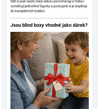
Děti si pak často mezi sebou porovnávají a třeba i
vyměňují jednotlivé figurky a postupně si je doplňují
do kompletních kolekcí.
Jsou blind boxy vhodné jako dárek?