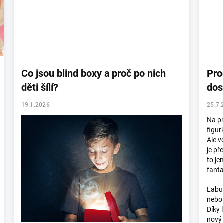
Co jsou blind boxy a proč po nich
Pro
děti šílí?
dos
19.1.2026
25.7.
Na pr
figur
Ale v
je př
to je
fanta
Labub
nebo
Díky 
nový 