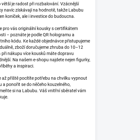
o větší je radost při rozbalování. Vzácnější
ky navíc získávají na hodnotě, takže Labubu
jen koníček, ale i investice do budoucna.
pro vás originální kousky s certifikátem
sti – poznáte je podle QR hologramu a
átního kódu. Ke každé objednávce přistupujeme
iduálně, zboží doručujeme zhruba do 10–12
a při nákupu více kousků máte dopravu
nější. Na našem e-shopu najdete nejen figurky,
 příběhy a inspiraci.
 až příště pocítíte potřebu na chvilku vypnout
tu a ponořit se do něčeho kouzelného,
eňte si na Labubu. Váš vnitřní sběratel vám
kuje.