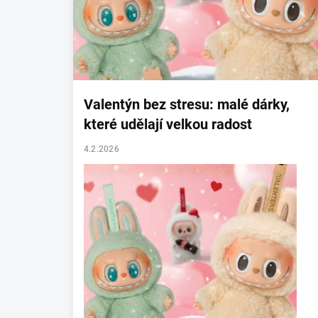
s
č
l
á
n
k
ů
Valentýn bez stresu: malé dárky,
které udělají velkou radost
4.2.2026