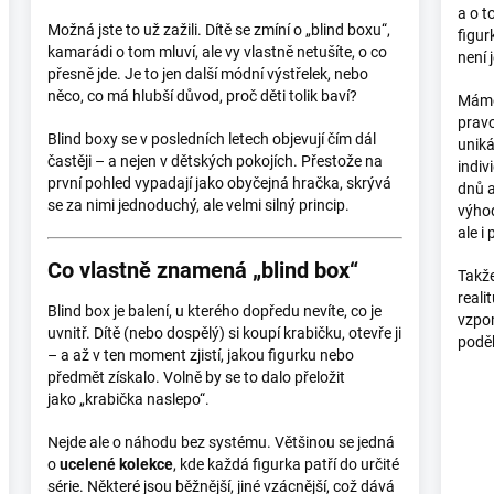
a o t
Možná jste to už zažili. Dítě se zmíní o „blind boxu“,
figur
kamarádi o tom mluví, ale vy vlastně netušíte, o co
není 
přesně jde. Je to jen další módní výstřelek, nebo
něco, co má hlubší důvod, proč děti tolik baví?
Máme 
pravo
Blind boxy se v posledních letech objevují čím dál
unik
častěji – a nejen v dětských pokojích. Přestože na
indiv
první pohled vypadají jako obyčejná hračka, skrývá
dnů 
se za nimi jednoduchý, ale velmi silný princip.
výhod
ale i
Co vlastně znamená „blind box“
Takže
reali
Blind box je balení, u kterého dopředu nevíte, co je
vzpom
uvnitř. Dítě (nebo dospělý) si koupí krabičku, otevře ji
podě
– a až v ten moment zjistí, jakou figurku nebo
předmět získalo. Volně by se to dalo přeložit
jako „krabička naslepo“.
Nejde ale o náhodu bez systému. Většinou se jedná
o
ucelené kolekce
, kde každá figurka patří do určité
série. Některé jsou běžnější, jiné vzácnější, což dává