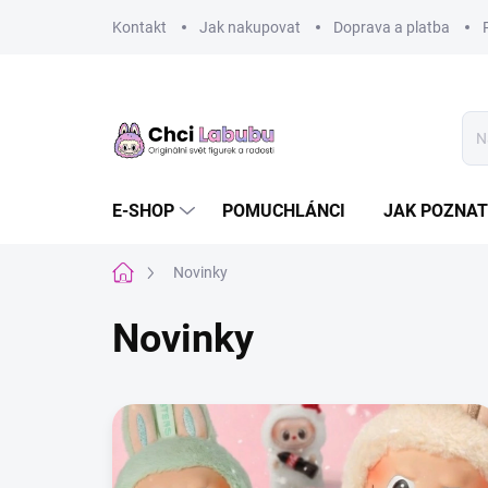
Přejít
Kontakt
Jak nakupovat
Doprava a platba
na
obsah
E-SHOP
POMUCHLÁNCI
JAK POZNAT
Domů
Novinky
Novinky
V
ý
p
i