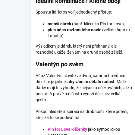
Ideální kombinace? Klidně obojí
Spousta lidí letos volí jednoduchý přístup:
menší dárek
(např. klíčenka Pin for Love),
plus něco roztomilého navíc
(velkou figurku
Labubu).
Výsledkem je dárek, který není přehnaný, ale
rozhodně ukáže, že vám na druhé osobě záleží.
Valentýn po svém
Ať už Valentýn slavíte ve dvou, sami, nebo vůbec —
důležité je jediné:
aby vám to dělalo radost
. Malé
dárky mají tu výhodu, že nejsou o očekáváních, ale o
pocitu. A právě ten často vydrží déle než velká
gesta.
Pokud hledáte inspiraci na drobnosti, které potěší,
stojí za to se podívat na:
Pin for Love klíčenky
jako symbolickou