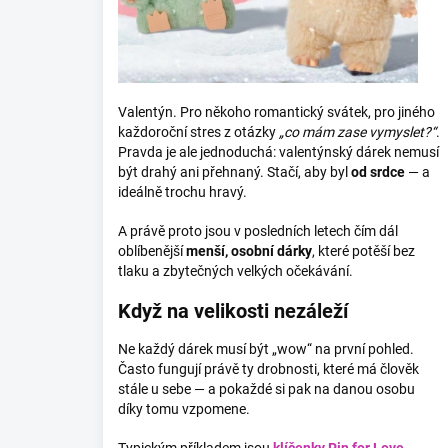
Valentýn. Pro někoho romantický svátek, pro jiného
každoroční stres z otázky
„co mám zase vymyslet?“
.
Pravda je ale jednoduchá: valentýnský dárek nemusí
být drahý ani přehnaný. Stačí, aby byl
od srdce
— a
ideálně trochu hravý.
A právě proto jsou v posledních letech čím dál
oblíbenější
menší, osobní dárky
, které potěší bez
tlaku a zbytečných velkých očekávání.
Když na velikosti nezáleží
Ne každý dárek musí být „wow“ na první pohled.
Často fungují právě ty drobnosti, které má člověk
stále u sebe — a pokaždé si pak na danou osobu
díky tomu vzpomene.
Typickým příkladem jsou
klíčenky Pin for Love
.