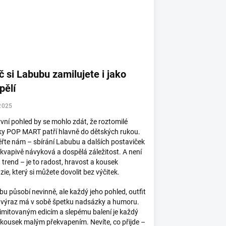
č si Labubu zamilujete i jako
pělí
2025
vní pohled by se mohlo zdát, že roztomilé
ky POP MART patří hlavně do dětských rukou.
ěřte nám – sbírání Labubu a dalších postaviček
ekvapivě návyková a dospělá záležitost. A není
n trend – je to radost, hravost a kousek
zie, který si můžete dovolit bez výčitek.
u působí nevinně, ale každý jeho pohled, outfit
 výraz má v sobě špetku nadsázky a humoru.
limitovaným edicím a slepému balení je každý
kousek malým překvapením. Nevíte, co přijde –