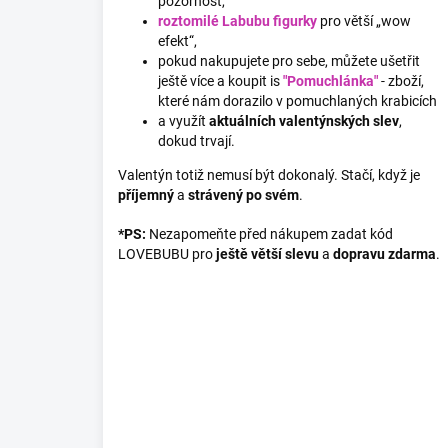
pozornost,
roztomilé Labubu figurky
pro větší „wow
efekt“,
pokud nakupujete pro sebe, můžete ušetřit
ještě více a koupit is
"Pomuchlánka"
- zboží,
které nám dorazilo v pomuchlaných krabicích
a využít
aktuálních valentýnských slev
,
dokud trvají.
Valentýn totiž nemusí být dokonalý. Stačí, když je
příjemný
a
strávený po svém
.
*PS:
Nezapomeňte před nákupem zadat kód
LOVEBUBU pro
ještě větší slevu
a
dopravu zdarma
.